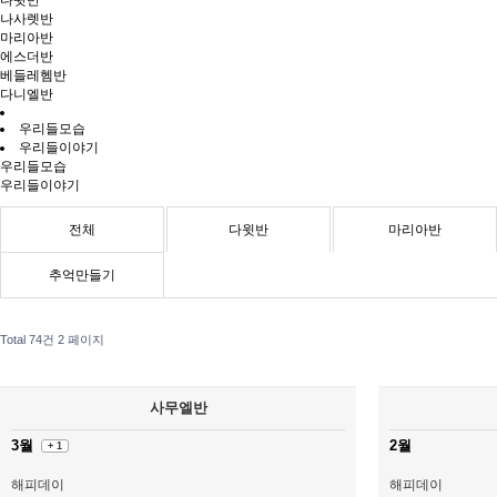
다윗반
나사렛반
마리아반
에스더반
베들레헴반
다니엘반
우리들모습
우리들이야기
우리들모습
우리들이야기
전체
다윗반
마리아반
추억만들기
Total 74건
2 페이지
사무엘반
3월
2월
+ 1
해피데이
해피데이