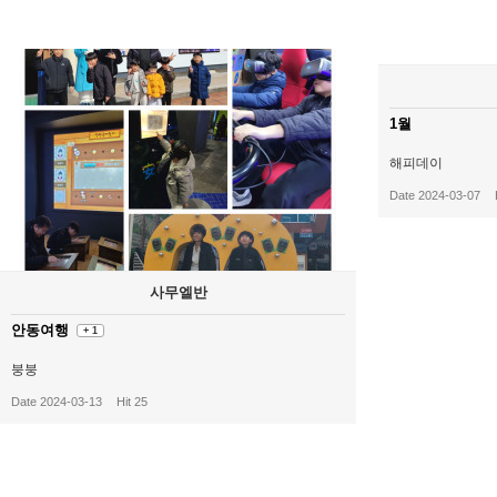
1월
해피데이
Date 2024-03-07
사무엘반
안동여행
+ 1
붕붕
Date 2024-03-13
Hit 25
처음
맨끝