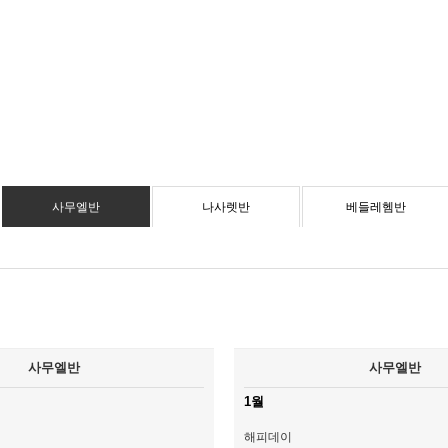
사무엘반
나사렛반
베들레헴반
사무엘반
사무엘반
1월
해피데이