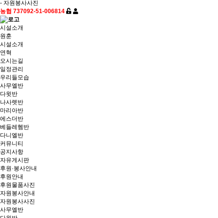
- 자원봉사사진
농협 737092-51-006814
시설소개
원훈
시설소개
연혁
오시는길
일정관리
우리들모습
사무엘반
다윗반
나사렛반
마리아반
에스더반
베들레헴반
다니엘반
커뮤니티
공지사항
자유게시판
후원·봉사안내
후원안내
후원물품사진
자원봉사안내
자원봉사사진
사무엘반