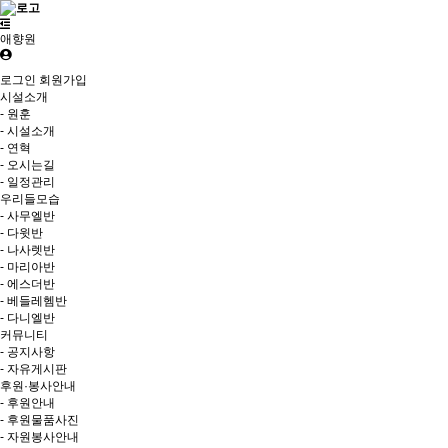
애향원
로그인
회원가입
시설소개
- 원훈
- 시설소개
- 연혁
- 오시는길
- 일정관리
우리들모습
- 사무엘반
- 다윗반
- 나사렛반
- 마리아반
- 에스더반
- 베들레헴반
- 다니엘반
커뮤니티
- 공지사항
- 자유게시판
후원·봉사안내
- 후원안내
- 후원물품사진
- 자원봉사안내