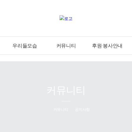
우리들모습
커뮤니티
후원·봉사안내
사무엘반
공지사항
후원안내
다윗반
자유게시판
후원물품사진
나사렛반
자원봉사안내
커뮤니티
마리아반
자원봉사사진
에스더반
베들레헴반
커뮤니티
공지사항
다니엘반