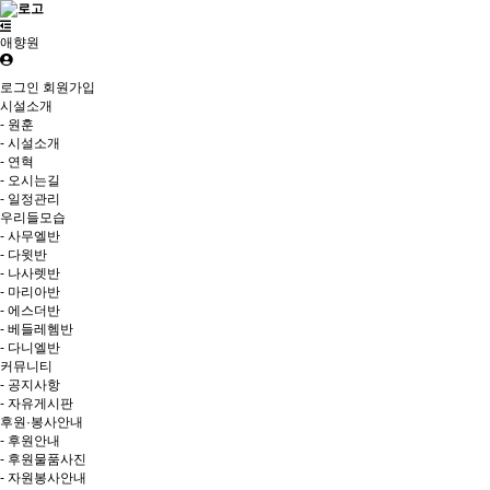
애향원
로그인
회원가입
시설소개
- 원훈
- 시설소개
- 연혁
- 오시는길
- 일정관리
우리들모습
- 사무엘반
- 다윗반
- 나사렛반
- 마리아반
- 에스더반
- 베들레헴반
- 다니엘반
커뮤니티
- 공지사항
- 자유게시판
후원·봉사안내
- 후원안내
- 후원물품사진
- 자원봉사안내