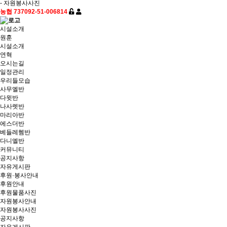
- 자원봉사사진
농협 737092-51-006814
시설소개
원훈
시설소개
연혁
오시는길
일정관리
우리들모습
사무엘반
다윗반
나사렛반
마리아반
에스더반
베들레헴반
다니엘반
커뮤니티
공지사항
자유게시판
후원·봉사안내
후원안내
후원물품사진
자원봉사안내
자원봉사사진
공지사항