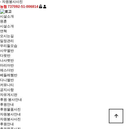
- 자원봉사사진
농협 737092-51-006814
시설소개
원훈
시설소개
연혁
오시는길
일정관리
우리들모습
사무엘반
다윗반
나사렛반
마리아반
에스더반
베들레헴반
다니엘반
커뮤니티
공지사항
자유게시판
후원·봉사안내
후원안내
후원물품사진
자원봉사안내
자원봉사사진
후원안내