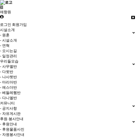
애향원
로그인
회원가입
시설소개
- 원훈
- 시설소개
- 연혁
- 오시는길
- 일정관리
우리들모습
- 사무엘반
- 다윗반
- 나사렛반
- 마리아반
- 에스더반
- 베들레헴반
- 다니엘반
커뮤니티
- 공지사항
- 자유게시판
후원·봉사안내
- 후원안내
- 후원물품사진
- 자원봉사안내