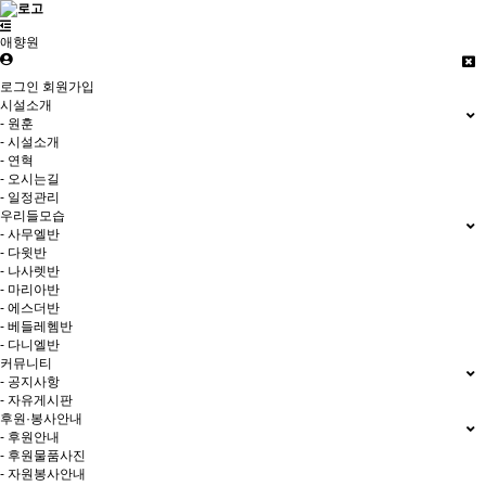
애향원
로그인
회원가입
시설소개
- 원훈
- 시설소개
- 연혁
- 오시는길
- 일정관리
우리들모습
- 사무엘반
- 다윗반
- 나사렛반
- 마리아반
- 에스더반
- 베들레헴반
- 다니엘반
커뮤니티
- 공지사항
- 자유게시판
후원·봉사안내
- 후원안내
- 후원물품사진
- 자원봉사안내