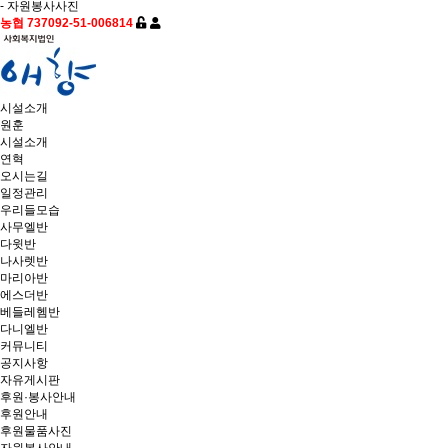
- 자원봉사사진
농협 737092-51-006814
시설소개
원훈
시설소개
연혁
오시는길
일정관리
우리들모습
사무엘반
다윗반
나사렛반
마리아반
에스더반
베들레헴반
다니엘반
커뮤니티
공지사항
자유게시판
후원·봉사안내
후원안내
후원물품사진